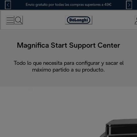
Skip
Envío gratuito por todas las compras superiores a 49€
to
Content
Accessibility
Statement
Magnifica Start Support Center
Todo lo que necesita para configurar y sacar el
máximo partido a su producto.