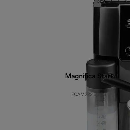
Magnifica Start
ECAM222.60.BG