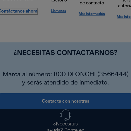
Teléfono
serv
de contacto
autori
Contáctanos ahora
Llámanos
Más información
Más info
¿NECESITAS CONTACTARNOS?
Marca al número: 800 DLONGHI (3566444)
y serás atendido de inmediato.
Contacta con nosotras
¿Necesitas
ayuda? Ponte en