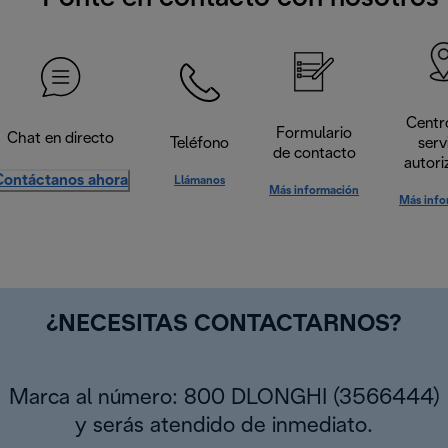
Centr
Formulario
Chat en directo
Teléfono
serv
de contacto
autori
Contáctanos ahora
Llámanos
Más información
Más info
¿NECESITAS CONTACTARNOS?
Marca al número: 800 DLONGHI (3566444)
y serás atendido de inmediato.