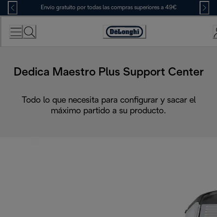
Skip
Envío gratuito por todas las compras superiores a 49€
to
Content
Accessibility
Statement
Dedica Maestro Plus Support Center
Todo lo que necesita para configurar y sacar el
máximo partido a su producto.