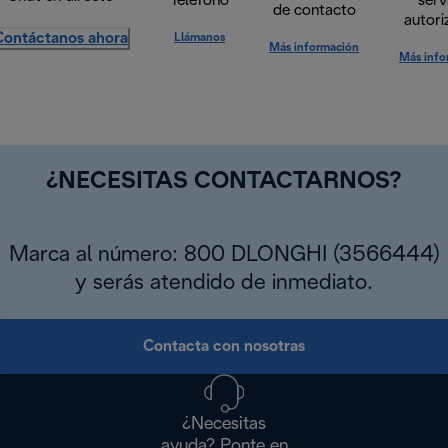
Teléfono
serv
de contacto
autori
Contáctanos ahora
Llámanos
Más información
Más info
¿NECESITAS CONTACTARNOS?
Marca al número: 800 DLONGHI (3566444)
y serás atendido de inmediato.
Contacta con nosotras
¿Necesitas
ayuda? Ponte en