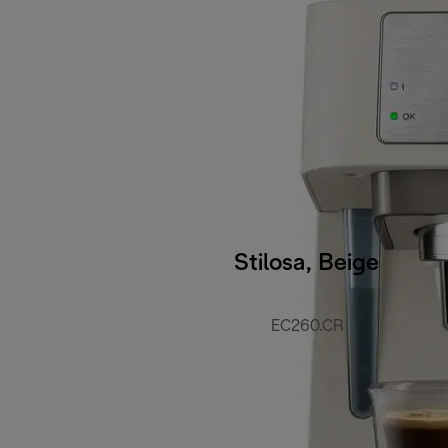
Stilosa, Beige
EC260.CR