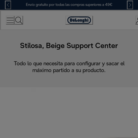
Skip
Envío gratuito por todas las compras superiores a 49€
to
Content
Accessibility
Statement
Stilosa, Beige Support Center
Todo lo que necesita para configurar y sacar el
máximo partido a su producto.