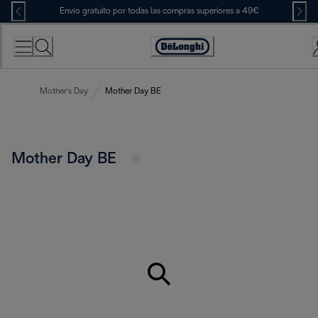
Skip
Envío gratuito por todas las compras superiores a 49€
to
Content
Accessibility
Statement
Mother's Day
Mother Day BE
Mother Day BE