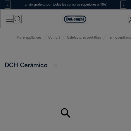
Skip
Envío gratuito por todas las compras superiores a 49€
to
Content
Accessibility
Statement
More appliances
Confort
Calefactores portátiles
Termoventilado
DCH Cerámico