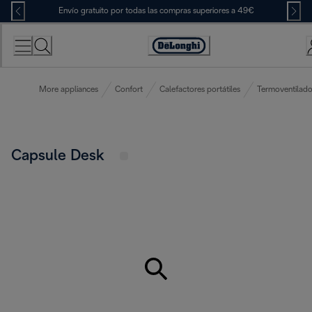
Skip
Envío gratuito por todas las compras superiores a 49€
to
Content
Accessibility
Statement
More appliances
Confort
Calefactores portátiles
Termoventilado
Capsule Desk