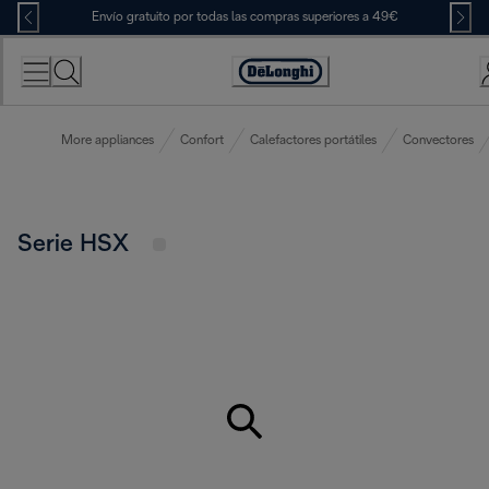
Skip
Envío gratuito por todas las compras superiores a 49€
to
Content
Accessibility
Statement
More appliances
Confort
Calefactores portátiles
Convectores
Serie HSX