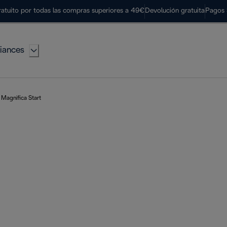
ratuito por todas las compras superiores a 49€
Devolución gratuita
Pagos 
iances
Magnifica Start