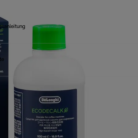
sanleitung
te