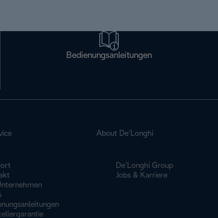
Bedienungsanleitungen
vice
About De’Longhi
ort
De’Longhi Group
akt
Jobs & Karriere
Unternehmen
s
enungsanleitungen
ellergarantie