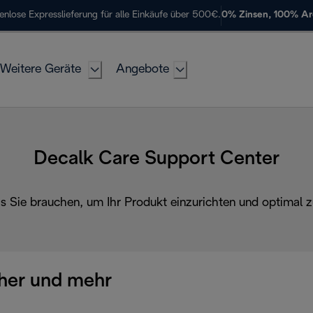
enlose Expresslieferung für alle Einkäufe über 500€.
0% Zinsen, 100% A
Weitere Geräte
Angebote
Decalk Care Support Center
as Sie brauchen, um Ihr Produkt einzurichten und optimal z
her und mehr