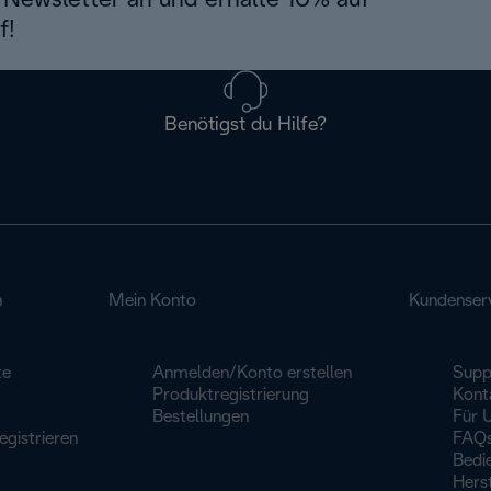
Newsletter an und erhalte 10% auf
f!
Benötigst du Hilfe?
n
Mein Konto
Kundenser
te
Anmelden/Konto erstellen
Supp
Produktregistrierung
Kont
Bestellungen
Für 
egistrieren
FAQ
Bedi
Herst