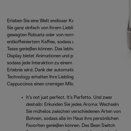
Erleben Sie eine Welt endloser Kaffeesorten und wechseln
Sie ganz einfach von Ihrem Lieblings-Arabica zu einem
gewagten Robusta oder von normalem zu
entkoffeiniertem Kaffee, sodass alle im Haus ihre perfetto
Tasse genießen können. Das lebhafte, farbige Full-Touch-
Display bietet Animationen und personalisierbare Routinen,
sodass jede Interaktion zu einem ganz persönlichen
Erlebnis wird. Dank der automatischen LatteCrema Hot
Technology erhalten Ihre Lieblings-Lattes und -
Cappuccinos einen cremigen Milchschaum.
It’s not just perfect. It’s Perfetto. Und zwar
deshalb: Erkunden Sie jedes Aroma: Wechseln
Sie mühelos zwischen verschiedenen Arten von
Bohnen, sodass alle im Haus ihre persönlichen
Favoriten genießen können. Das Bean Switch