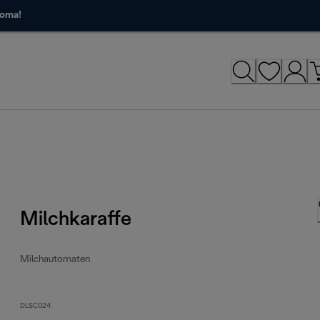
roma!
Milchkaraffe
Milchautomaten
DLSC024