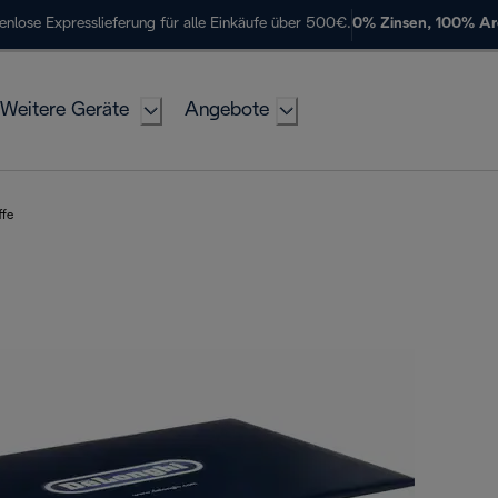
enlose Expresslieferung für alle Einkäufe über 500€.
0% Zinsen, 100% A
Weitere Geräte
Angebote
ffe