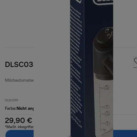
DLSC035
Milchautomaten
DLSC035
Farbe
:
Nicht angegeben
29,90 €
*MwSt. inbegriffen
Zum Warenkorb hinzufügen