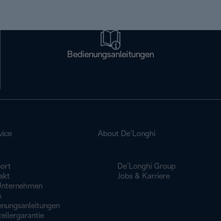
Bedienungsanleitungen
vice
About De’Longhi
ort
De’Longhi Group
akt
Jobs & Karriere
Unternehmen
s
enungsanleitungen
ellergarantie