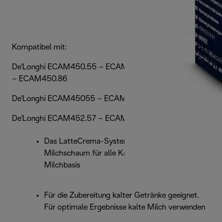
Kompatibel mit:
De'Longhi ECAM450.55 – ECAM450.65 – ECAM450.76
– ECAM450.86
De'Longhi ECAM45055 – ECAM45076 – ECAM45086
De'Longhi ECAM452.57 – ECAM452.67
Das LatteCrema-System liefert cremigeren
Milchschaum für alle Kaffeegetränke auf
Milchbasis
Für die Zubereitung kalter Getränke geeignet.
Für optimale Ergebnisse kalte Milch verwenden