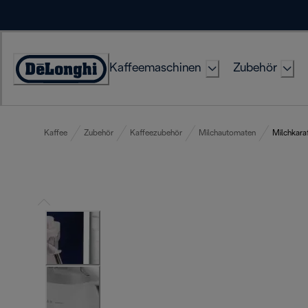
Skip
to
Content
Kaffeemaschinen
Zubehör
Erklärung
zur
Zugänglichkeit
Kaffee
Zubehör
Kaffeezubehör
Milchautomaten
Milchkara