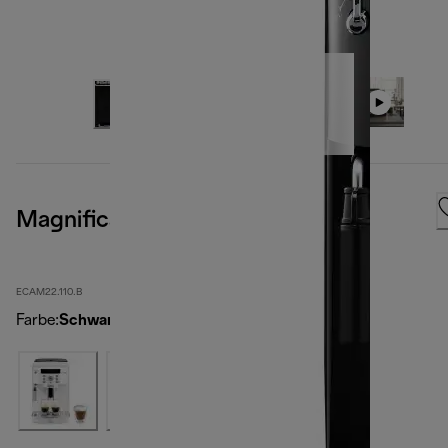
Magnifica S Black
ECAM22.110.B
Farbe
:
Schwarz