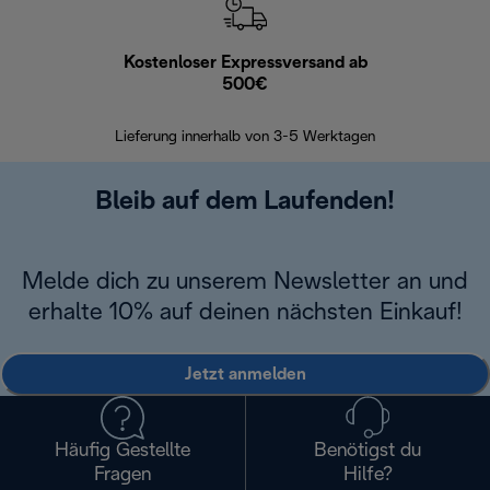
Kostenloser Expressversand ab
Kostenl
500€
30 Ta
Lieferung innerhalb von 3-5 Werktagen
Bleib auf dem Laufenden!
Melde dich zu unserem Newsletter an und
erhalte 10% auf deinen nächsten Einkauf!
Jetzt anmelden
Häufig Gestellte
Benötigst du
Fragen
Hilfe?