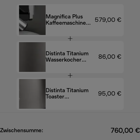
Magnifica Plus
579,00 €
Kaffeemaschine
ECAM320.70.TB
Distinta Titanium
86,00 €
Wasserkocher
KBIN2001.TB
Distinta Titanium
95,00 €
Toaster
CTIN2103.TB
760,00 €
Zwischensumme: