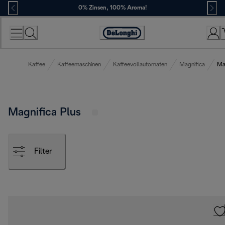
Skip
0% Zinsen, 100% Aroma!
to
Content
Erklärung
zur
Zugänglichkeit
Kaffee
Kaffeemaschinen
Kaffeevollautomaten
Magnifica
Ma
Magnifica Plus
Filter