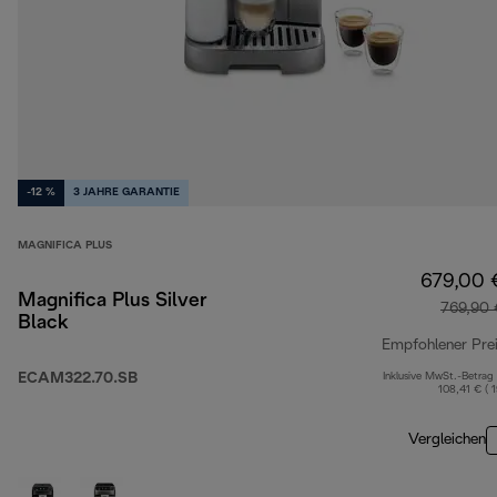
-12 %
3 JAHRE GARANTIE
MAGNIFICA PLUS
679,00 
Magnifica Plus Silver
769,90 
Black
Empfohlener Pre
ECAM322.70.SB
Inklusive MwSt.-Betrag
108,41 € ( 
Vergleichen