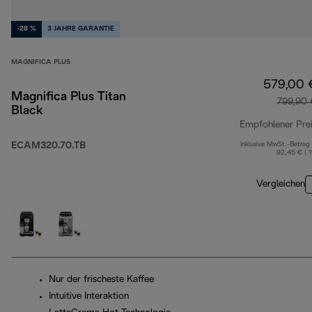
-28 %
3 JAHRE GARANTIE
MAGNIFICA PLUS
579,00 
Magnifica Plus Titan
799,90 
Black
Empfohlener Pre
ECAM320.70.TB
Inklusive MwSt.-Betrag
92,45 € ( 
Vergleichen
Nur der frischeste Kaffee
Intuitive Interaktion