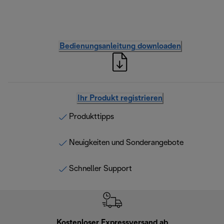
Bedienungsanleitung downloaden
Ihr Produkt registrieren
Produkttipps
Neuigkeiten und Sonderangebote
Schneller Support
Kostenloser Expressversand ab
Kostenl