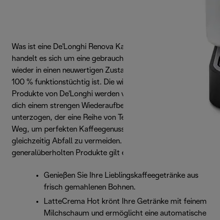
Was ist eine De'Longhi Renova Kaffeemaschine? Dabei
handelt es sich um eine gebrauchte Kaffeemaschine, die
wieder in einen neuwertigen Zustand versetzt wurde und zu
100 % funktionstüchtig ist. Die wiederaufbereiteten
Produkte von De'Longhi werden vor der Auslieferung an
dich einem strengen Wiederaufbereitungsprozess
unterzogen, der eine Reihe von Tests umfasst. Der ideale
Weg, um perfekten Kaffeegenuss zu erleben und
gleichzeitig Abfall zu vermeiden. Für jedes unserer
generalüberholten Produkte gilt eine 2-jährige Garantie.
Genießen Sie Ihre Lieblingskaffeegetränke aus
frisch gemahlenen Bohnen.
LatteCrema Hot krönt Ihre Getränke mit feinem
Milchschaum und ermöglicht eine automatische