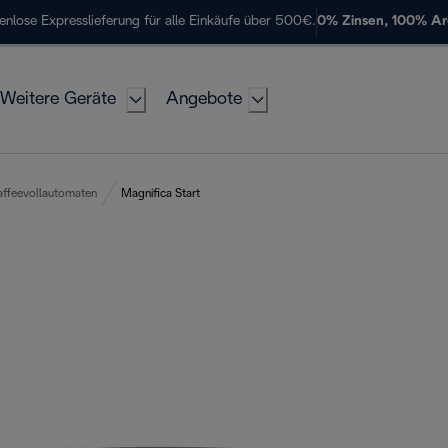
enlose Expresslieferung für alle Einkäufe über 500€.
0% Zinsen, 100% A
Weitere Geräte
Angebote
affeevollautomaten
Magnifica Start