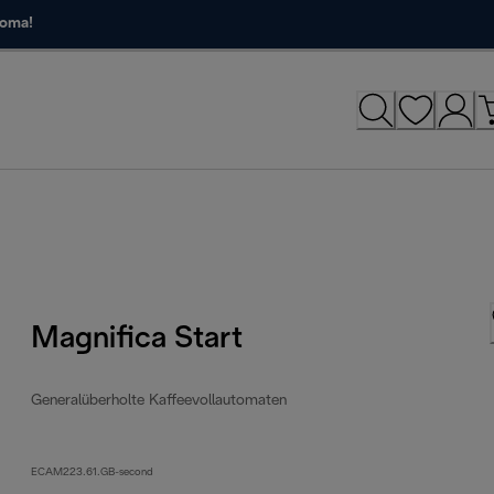
roma!
Magnifica Start
Generalüberholte Kaffeevollautomaten
ECAM223.61.GB-second