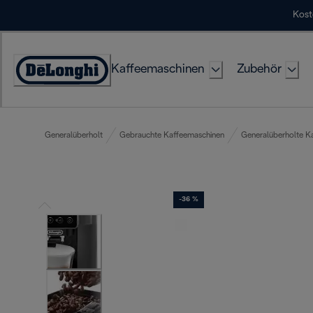
Skip
Kost
to
Content
Kaffeemaschinen
Zubehör
Erklärung
zur
Zugänglichkeit
Generalüberholt
Gebrauchte Kaffeemaschinen
Generalüberholte K
-36 %