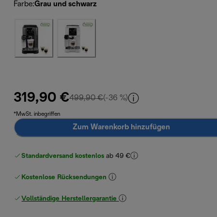
Farbe
:
Grau und schwarz
319,90 €
Originalpreis 499,90 €
499,90 €
(-36 %)
*MwSt. inbegriffen
Zum Warenkorb hinzufügen
Standardversand kostenlos
ab 49 €
Kostenlose Rücksendungen
Vollständige Herstellergarantie