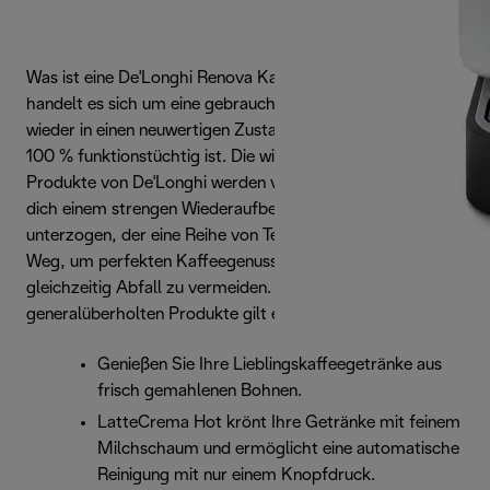
Was ist eine De'Longhi Renova Kaffeemaschine? Dabei
handelt es sich um eine gebrauchte Kaffeemaschine, die
wieder in einen neuwertigen Zustand versetzt wurde und zu
100 % funktionstüchtig ist. Die wiederaufbereiteten
Produkte von De'Longhi werden vor der Auslieferung an
dich einem strengen Wiederaufbereitungsprozess
unterzogen, der eine Reihe von Tests umfasst. Der ideale
Weg, um perfekten Kaffeegenuss zu erleben und
gleichzeitig Abfall zu vermeiden. Für jedes unserer
generalüberholten Produkte gilt eine 2-jährige Garantie.
Genießen Sie Ihre Lieblingskaffeegetränke aus
frisch gemahlenen Bohnen.
LatteCrema Hot krönt Ihre Getränke mit feinem
Milchschaum und ermöglicht eine automatische
Reinigung mit nur einem Knopfdruck.