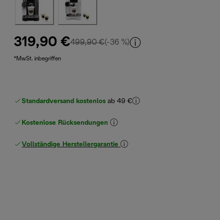
319,90 €
Originalpreis 499,90 €
499,90 €
(-36 %)
*MwSt. inbegriffen
Standardversand kostenlos
ab 49 €
Kostenlose Rücksendungen
Vollständige Herstellergarantie