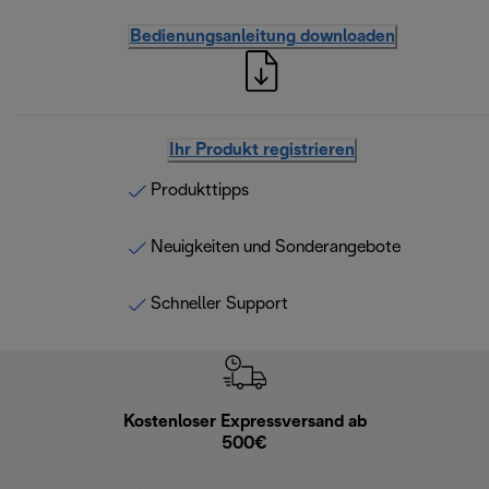
Bedienungsanleitung downloaden
Ihr Produkt registrieren
Produkttipps
Neuigkeiten und Sonderangebote
Schneller Support
Kostenloser Expressversand ab
Kostenl
500€
30 Ta