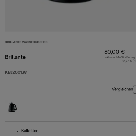
BRILLANTE WASSERKOCHER
80,00 €
Brillante
Inklusive MwSt.-Betrag
12,77 € ( 
KBJ2001.W
Vergleichen
Kalkfilter