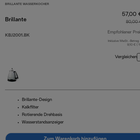
BRILLANTE WASSERKOCHER
57,00 
Brillante
80,00 
Empfohlener Pre
KBJ2001.BK
Inklusive MwSt.-Betrag
9,10 € ( 
Vergleichen
Brillante-Design
Kalkfilter
Rotierende Drehbasis
Wasserstandsanzeiger
Zum Warenkorb hinzufügen