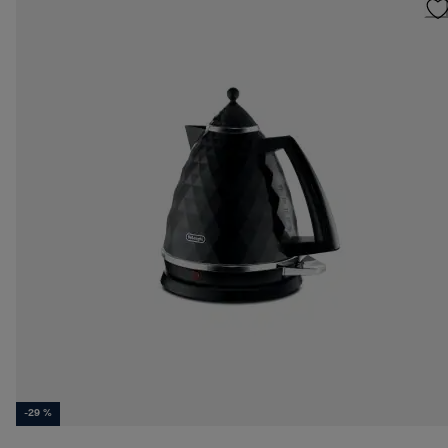
-29 %