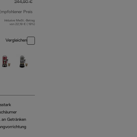
244,90 €
Empfohlener Preis
Inklusive MwSt.-Betrag
Originalpreis 244,90 €
von 22,19 € ( 19%)
Vergleichen
gsstark
fschäumer
 an Getränken
angvorrichtung