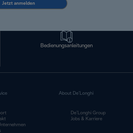
Jetzt anmelden
Bedienungsanleitungen
vice
About De’Longhi
ort
De’Longhi Group
akt
Jobs & Karriere
Unternehmen
s