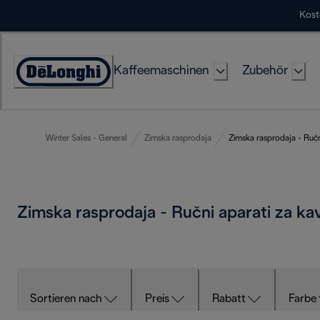
Skip
Kost
to
Content
Kaffeemaschinen
Zubehör
Erklärung
zur
Zugänglichkeit
Winter Sales - General
Zimska rasprodaja
Zimska rasprodaja - Ručn
Zimska rasprodaja - Ručni aparati za k
Sortieren nach
Preis
Rabatt
Farbe