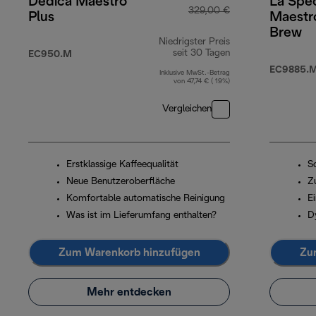
Dedica Maestro
La Spec
329,00 €
Plus
Maestr
Brew
Niedrigster Preis
seit 30 Tagen
EC950.M
EC9885.
Inklusive MwSt.-Betrag
von 47,74 € ( 19%)
Vergleichen
Erstklassige Kaffeequalität
S
Neue Benutzeroberfläche
Z
Komfortable automatische Reinigung
E
Was ist im Lieferumfang enthalten?
D
Zum Warenkorb hinzufügen
Zu
Mehr entdecken