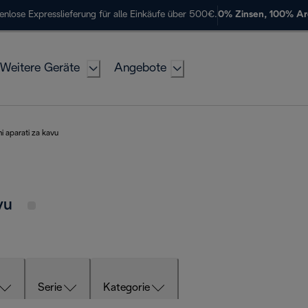
enlose Expresslieferung für alle Einkäufe über 500€.
0% Zinsen, 100% A
Weitere Geräte
Angebote
i aparati za kavu
avu
Serie
Kategorie