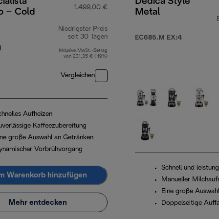
ialista
Dedica Style
1.499,00 €
o – Cold
Metal
Niedrigster Preis
seit 30 Tagen
EC685.M EX:4
M
Inklusive MwSt.-Betrag
von 231,35 € ( 19%)
Vergleichen
chnelles Aufheizen
uverlässige Kaffeezubereitung
ine große Auswahl an Getränken
ynamischer Vorbrühvorgang
Schnell und leistun
m Warenkorb hinzufügen
Manueller Milchau
Eine große Auswahl
Mehr entdecken
Doppelseitige Auff