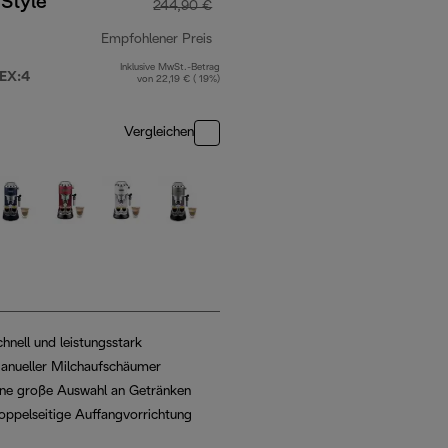
Style
244,90 €
Empfohlener Preis
Inklusive MwSt.-Betrag
Originalpreis 244,90 €
EX:4
von 22,19 € ( 19%)
Vergleichen
hnell und leistungsstark
anueller Milchaufschäumer
ine große Auswahl an Getränken
oppelseitige Auffangvorrichtung