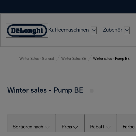
Skip
to
Content
Kaffeemaschinen
Zubehör
Erklärung
zur
Zugänglichkeit
Winter Sales - General
Winter Sales BE
Winter sales - Pump BE
Winter sales - Pump BE
Sortieren nach
Preis
Rabatt
Farbe