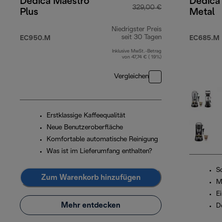
Dedica Maestro
Dedica 
329,00 €
Plus
Metal
Niedrigster Preis
seit 30 Tagen
EC950.M
EC685.M 
Inklusive MwSt.-Betrag
von 47,74 € ( 19%)
Vergleichen
Erstklassige Kaffeequalität
Neue Benutzeroberfläche
Komfortable automatische Reinigung
Was ist im Lieferumfang enthalten?
Sc
Zum Warenkorb hinzufügen
M
E
Mehr entdecken
D