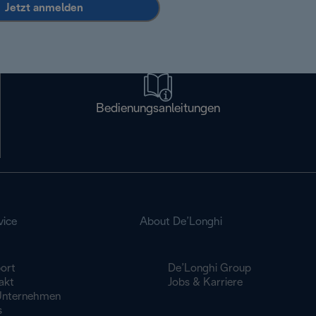
Jetzt anmelden
Bedienungsanleitungen
vice
About De’Longhi
ort
De’Longhi Group
akt
Jobs & Karriere
Unternehmen
s