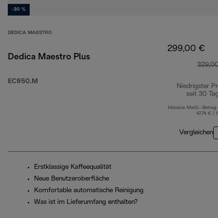
-30 %
DEDICA MAESTRO
299,00 €
Dedica Maestro Plus
329,0
EC950.M
Niedrigster Pr
seit 30 Ta
Inklusive MwSt.-Betrag
47,74 € ( 
Vergleichen
Erstklassige Kaffeequalität
Neue Benutzeroberfläche
Komfortable automatische Reinigung
Was ist im Lieferumfang enthalten?