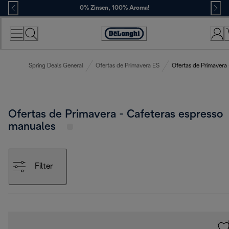
Skip
0% Zinsen, 100% Aroma!
to
Content
Erklärung
zur
Zugänglichkeit
Spring Deals General
Ofertas de Primavera ES
Ofertas de Primavera
Ofertas de Primavera - Cafeteras espresso
manuales
Filter