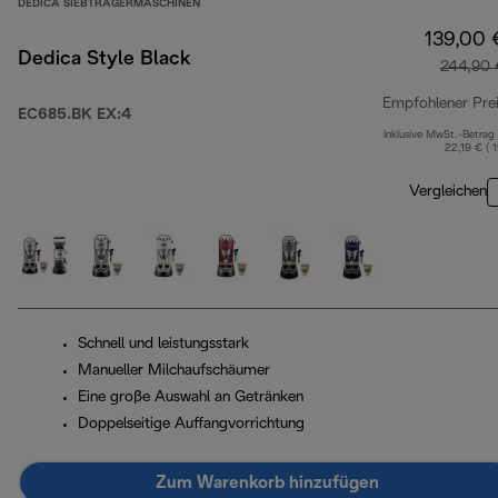
DEDICA SIEBTRÄGERMASCHINEN
139,00 
Dedica Style Black
244,90 
Empfohlener Pre
EC685.BK EX:4
Inklusive MwSt.-Betrag
22,19 € ( 
Vergleichen
Schnell und leistungsstark
Manueller Milchaufschäumer
Eine große Auswahl an Getränken
Doppelseitige Auffangvorrichtung
Zum Warenkorb hinzufügen