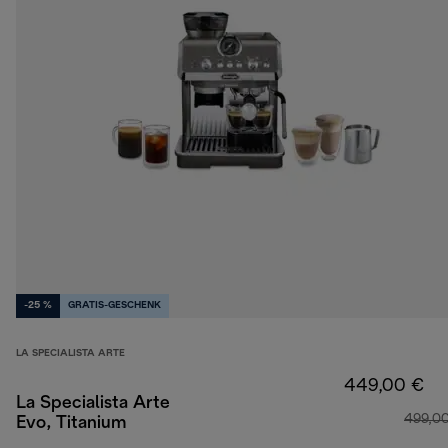
-25 %
GRATIS-GESCHENK
LA SPECIALISTA ARTE
449,00 €
La Specialista Arte
499,0
Evo, Titanium