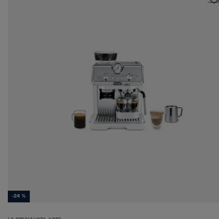
-24 %