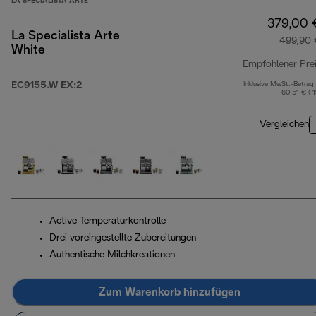
LA SPECIALISTA ARTE
379,00 
La Specialista Arte
499,90 
White
Empfohlener Pre
EC9155.W EX:2
Inklusive MwSt.-Betrag
60,51 € ( 
Vergleichen
Active Temperaturkontrolle
Drei voreingestellte Zubereitungen
Authentische Milchkreationen
Zum Warenkorb hinzufügen