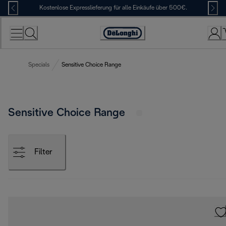
Skip
Kostenlose Expresslieferung für alle Einkäufe über 500€.
to
Content
Erklärung
zur
Zugänglichkeit
Specials
Sensitive Choice Range
Sensitive Choice Range
Filter