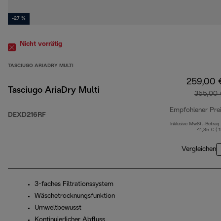
-27 %
Nicht vorrätig
TASCIUGO ARIADRY MULTI
259,00 
Tasciugo AriaDry Multi
355,00 
Empfohlener Pre
DEXD216RF
Inklusive MwSt.-Betrag
41,35 € ( 
Vergleichen
3-faches Filtrationssystem
Wäschetrocknungsfunktion
Umweltbewusst
Kontinuierlicher Abfluss