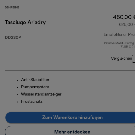
DD-REIHE
450,00 
Tasciugo Ariadry
625,00 
Empfohlener Pre
DD230P
Inklusive MwSt.-Betrag
71,85 € ( 
Vergleichen
Anti-Staubfilter
Pumpensystem
Wasserstandsanzeiger
Frostschutz
Zum Warenkorb hinzufügen
Mehr entdecken