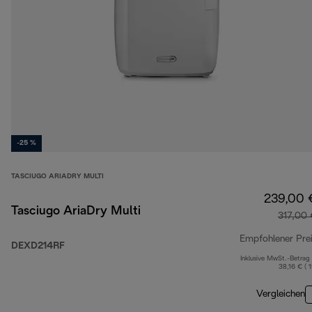
-25 %
TASCIUGO ARIADRY MULTI
239,00 
Tasciugo AriaDry Multi
317,00 
Empfohlener Pre
DEXD214RF
Inklusive MwSt.-Betrag
38,16 € ( 
Vergleichen