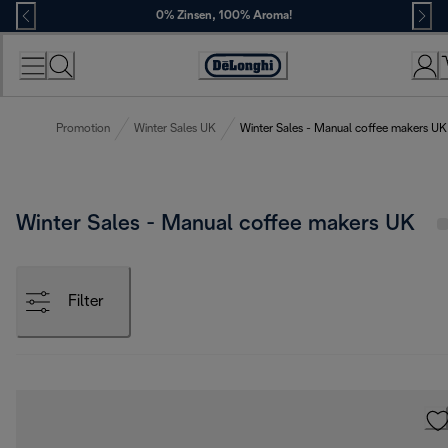
Skip
0% Zinsen, 100% Aroma!
to
Content
Erklärung
zur
Zugänglichkeit
Promotion
Winter Sales UK
Winter Sales - Manual coffee makers UK
Winter Sales - Manual coffee makers UK
Filter