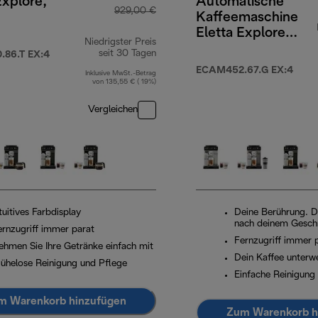
Explore,
Automatische
929,00 €
Kaffeemaschine
Eletta Explore
Niedrigster Preis
ECAM452.67.G
seit 30 Tagen
86.T EX:4
EX:4
ECAM452.67.G EX:4
Inklusive MwSt.-Betrag
von 135,55 € ( 19%)
Vergleichen
tuitives Farbdisplay
Deine Berührung. D
nach deinem Gesc
ernzugriff immer parat
Fernzugriff immer 
ehmen Sie Ihre Getränke einfach mit
Dein Kaffee unterw
ühelose Reinigung und Pflege
Einfache Reinigung
m Warenkorb hinzufügen
Zum Warenkorb h