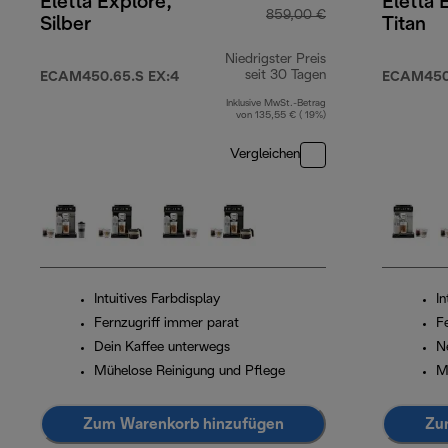
Eletta Explore,
Eletta 
859,00 €
Silber
Titan
Niedrigster Preis
seit 30 Tagen
ECAM450.65.S EX:4
ECAM450.
Inklusive MwSt.-Betrag
von 135,55 € ( 19%)
Vergleichen
Intuitives Farbdisplay
In
Fernzugriff immer parat
F
Dein Kaffee unterwegs
N
Mühelose Reinigung und Pflege
M
Zum Warenkorb hinzufügen
Zu