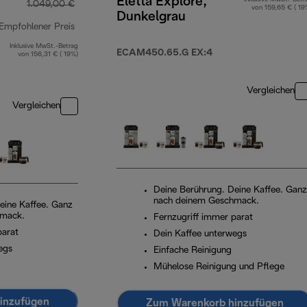
Eletta Explore,
1.049,00 €
von 159,65 € ( 19
Dunkelgrau
Empfohlener Preis
Inklusive MwSt.-Betrag
Originalpreis 1.049,00 €
ECAM450.65.G EX:4
von 156,31 € ( 19%)
Vergleichen
Vergleichen
Deine Berührung. Deine Kaffee. Ganz
nach deinem Geschmack.
eine Kaffee. Ganz
hmack.
Fernzugriff immer parat
parat
Dein Kaffee unterwegs
egs
Einfache Reinigung
Mühelose Reinigung und Pflege
inzufügen
Zum Warenkorb hinzufügen