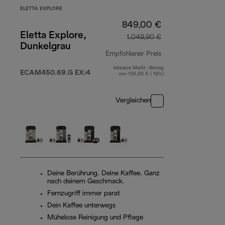
ELETTA EXPLORE
849,00 €
Eletta Explore,
1.049,90 €
Dunkelgrau
Empfohlener Preis
Inklusive MwSt.-Betrag
Originalpreis 1.04
ECAM450.69.G EX:4
von 135,55 € ( 19%)
Vergleichen
Deine Berührung. Deine Kaffee. Ganz
nach deinem Geschmack.
Fernzugriff immer parat
Dein Kaffee unterwegs
Mühelose Reinigung und Pflege