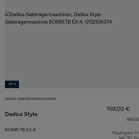
-47 %
DEDICA SIEBTRÄGERMASCHINEN
159,00 €
Dedica Style
169,0
EC685.TB EX:4
Niedrigster Pr
seit 30 Ta