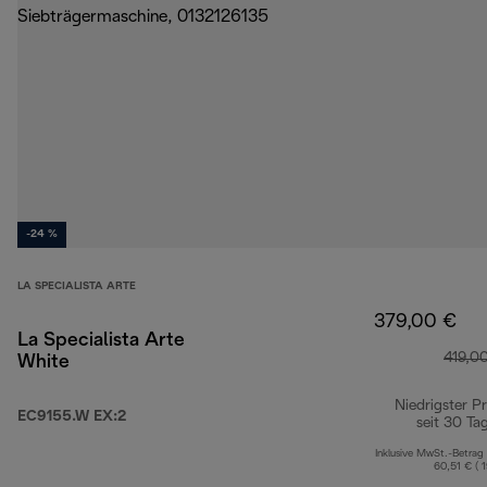
-24 %
LA SPECIALISTA ARTE
379,00 €
La Specialista Arte
419,0
White
Niedrigster Pr
EC9155.W EX:2
seit 30 Ta
Inklusive MwSt.-Betrag
60,51 € ( 