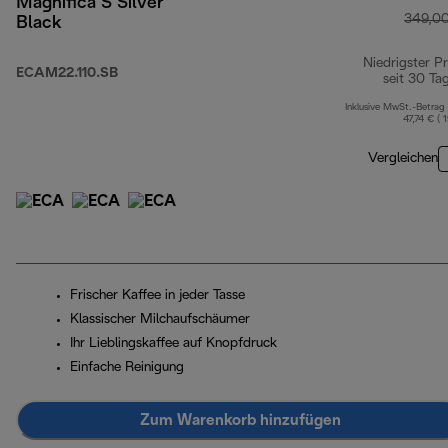
Magnifica S Silver
349,0
Black
Niedrigster Pr
ECAM22.110.SB
seit 30 Ta
Inklusive MwSt.-Betrag
47,74 € ( 
Vergleichen
Frischer Kaffee in jeder Tasse
Klassischer Milchaufschäumer
Ihr Lieblingskaffee auf Knopfdruck
Einfache Reinigung
Zum Warenkorb hinzufügen