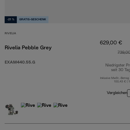
-21 %
GRATIS-GESCHENK
RIVELIA
629,00 €
Rivelia Pebble Grey
739,0
EXAM440.55.G
Niedrigster Pr
seit 30 Ta
Inklusive MwSt.-Betrag
100,43 € ( 
Vergleichen