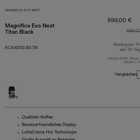
MAGNIFICA EVO NEXT
599,00 €
Magnifica Evo Next
699,0
Titan Black
Niedrigster Pr
ECAM312.80.TB
seit 30 Ta
Inklusive MwSt.-Betrag
95,64 € ( 
Vergleichen
Qualitäts-Kaffee
Benutzerfreundliches Display
LatteCrema Hot Technologie
Große Auswahl an Rezepten