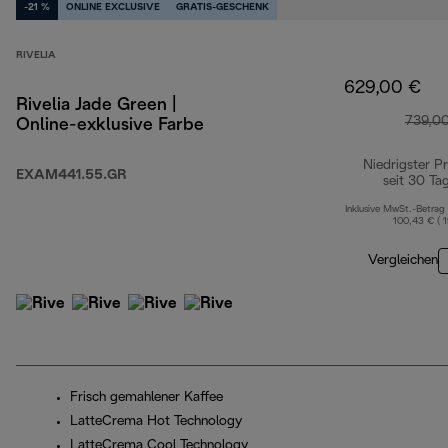
-21 %
ONLINE EXCLUSIVE
GRATIS-GESCHENK
RIVELIA
629,00 €
Rivelia Jade Green |
739,0
Online-exklusive Farbe
Niedrigster Pr
EXAM441.55.GR
seit 30 Ta
Inklusive MwSt.-Betrag
100,43 € ( 
Vergleichen
Frisch gemahlener Kaffee
LatteCrema Hot Technology
LatteCrema Cool Technology