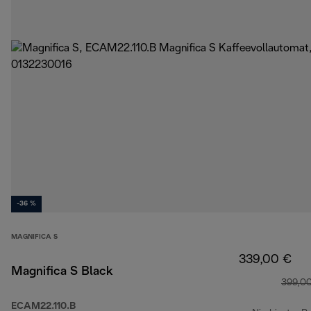
-36 %
MAGNIFICA S
339,00 €
Magnifica S Black
399,0
ECAM22.110.B