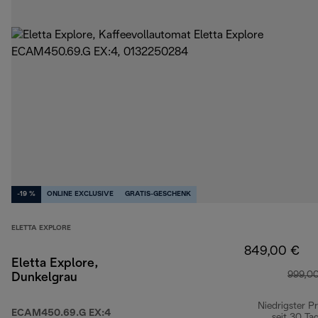
-19 %
ONLINE EXCLUSIVE
GRATIS-GESCHENK
ELETTA EXPLORE
849,00 €
Eletta Explore,
999,0
Dunkelgrau
Niedrigster Pr
ECAM450.69.G EX:4
seit 30 Ta