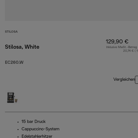
STILOSA
129,90 €
Stilosa, White
Inklusive MwSt.-Betrag
20,74 € ( 
EC260.W
Vergleichen
15 bar Druck
Cappuccino-System
Edelstahlerhitzer