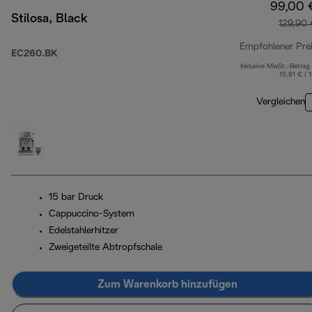
99,00 
Stilosa, Black
129,90
Empfohlener Pre
EC260.BK
Inklusive MwSt.-Betrag
15,81 € ( 
Vergleichen
15 bar Druck
Cappuccino-System
Edelstahlerhitzer
Zweigeteilte Abtropfschale
Zum Warenkorb hinzufügen