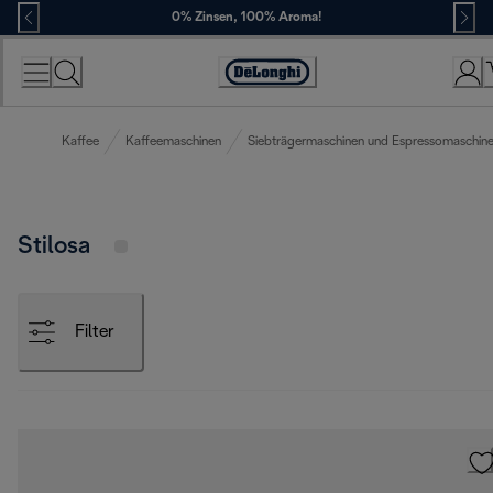
Skip
0% Zinsen, 100% Aroma!
to
Content
Erklärung
zur
Zugänglichkeit
Kaffee
Kaffeemaschinen
Siebträgermaschinen und Espressomaschin
Stilosa
Filter