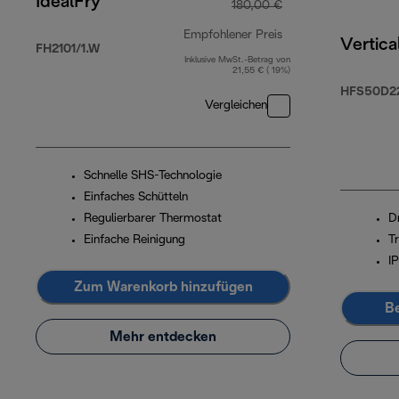
IdealFry
180,00 €
Empfohlener Preis
Vertica
FH2101/1.W
Inklusive MwSt.-Betrag von
Originalpreis 180,
21,55 € ( 19%)
HFS50D2
Vergleichen
Schnelle SHS-Technologie
Einfaches Schütteln
Regulierbarer Thermostat
D
Einfache Reinigung
Tr
I
Zum Warenkorb hinzufügen
Be
Mehr entdecken