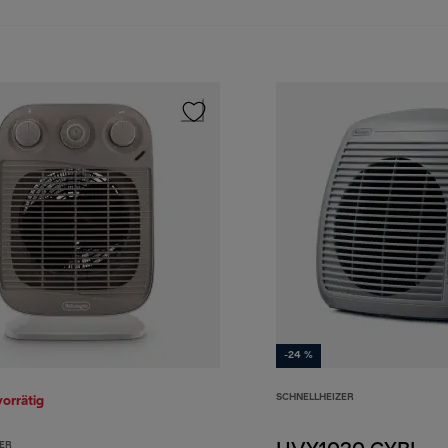
-24 %
SCHNELLHEIZER
vorrätig
ER