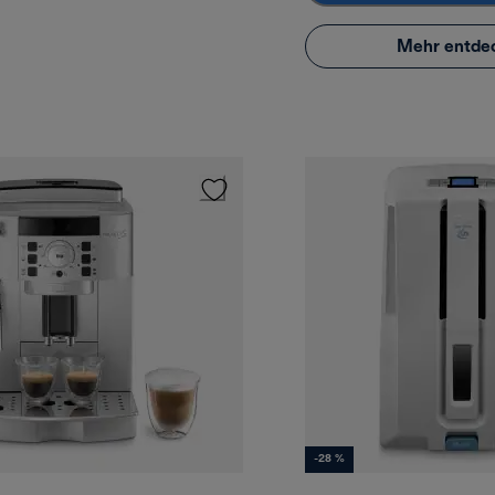
Mehr entde
-28 %