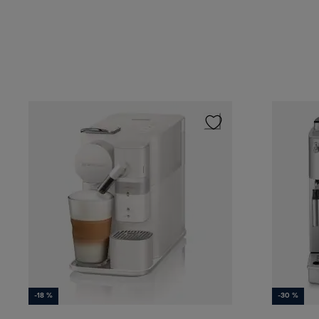
-18 %
-30 %