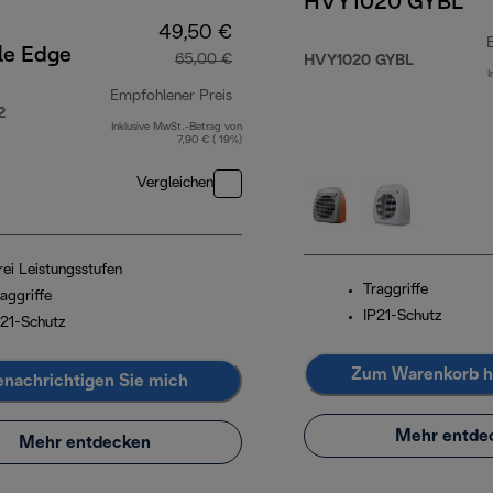
HVY1020 GYBL
49,50 €
le Edge
65,00 €
HVY1020 GYBL
I
00 €
Empfohlener Preis
2
Inklusive MwSt.-Betrag von
Originalpreis 65,00 €
7,90 € ( 19%)
Vergleichen
rei Leistungsstufen
Traggriffe
aggriffe
IP21-Schutz
P21-Schutz
Zum Warenkorb h
nachrichtigen Sie mich
Mehr entde
Mehr entdecken