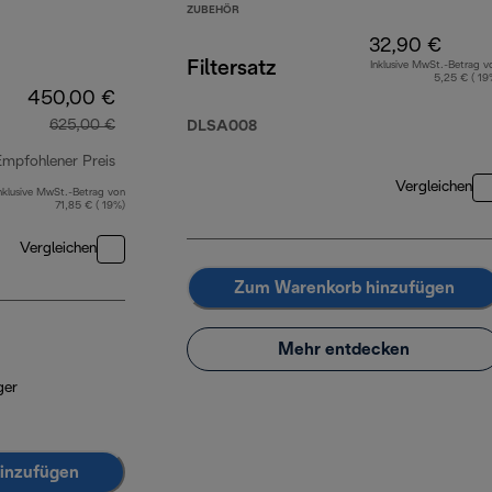
ZUBEHÖR
32,90 €
Filtersatz
Inklusive MwSt.-Betrag v
5,25 € ( 19
450,00 €
625,00 €
DLSA008
Empfohlener Preis
Vergleichen
nklusive MwSt.-Betrag von
Originalpreis 625,00 €
71,85 € ( 19%)
Vergleichen
Zum Warenkorb hinzufügen
Mehr entdecken
ger
inzufügen