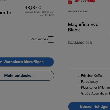
Nicht vorrätig
48,90 €
MAGNIFICA EVO
raffe
Inklusive MwSt.-Betrag von
7,81 € ( 19%)
Magnifica Evo
Black
Vergleichen
ECAM290.21.B
m Warenkorb hinzufügen
Mehr entdecken
Frischer Kaffee
Farbdisplay
Klassischer Milcha
Große Auswahl an 
Benachrichtigen