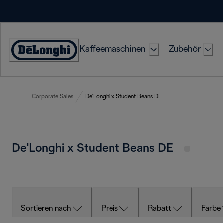
Skip
to
Content
Kaffeemaschinen
Zubehör
Erklärung
zur
Zugänglichkeit
Corporate Sales
De'Longhi x Student Beans DE
De'Longhi x Student Beans DE
Sortieren nach
Preis
Rabatt
Farbe