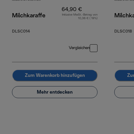
64,90 €
Milchkaraffe
Milchka
Inklusive MwSt.-Betrag von
10,36 € ( 19%)
DLSC014
DLSC018
Vergleichen
Zum Warenkorb hinzufügen
Zu
Mehr entdecken