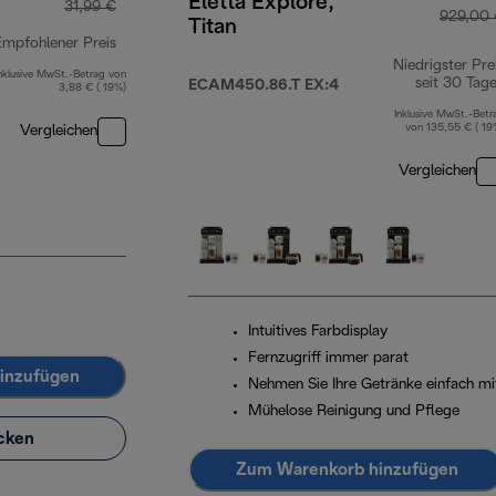
Eletta Explore,
31,99 €
929,00
Titan
Empfohlener Preis
Niedrigster Pre
nklusive MwSt.-Betrag von
Originalpreis 31,99 €
seit 30 Tag
ECAM450.86.T EX:4
3,88 € ( 19%)
Inklusive MwSt.-Betr
von 135,55 € ( 19
Vergleichen
Vergleichen
Intuitives Farbdisplay
Fernzugriff immer parat
inzufügen
Nehmen Sie Ihre Getränke einfach mi
Mühelose Reinigung und Pflege
cken
Zum Warenkorb hinzufügen