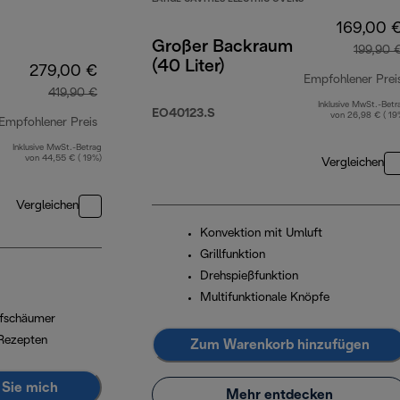
169,00 
Großer Backraum
199,90 
(40 Liter)
279,00 €
Empfohlener Prei
419,90 €
Inklusive MwSt.-Betr
EO40123.S
von 26,98 € ( 19
Empfohlener Preis
Inklusive MwSt.-Betrag
Originalpreis 419,90 €
von 44,55 € ( 19%)
Vergleichen
Vergleichen
Konvektion mit Umluft
Grillfunktion
Drehspießfunktion
Multifunktionale Knöpfe
ufschäumer
Rezepten
Zum Warenkorb hinzufügen
 Sie mich
Mehr entdecken