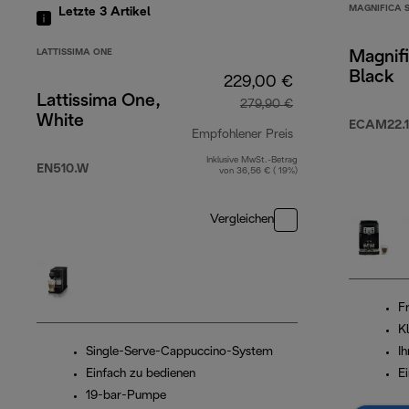
MAGNIFICA 
Letzte 3
Artikel
LATTISSIMA ONE
Magnifi
Black
229,00 €
Lattissima One,
279,90 €
White
ECAM22.1
Empfohlener Preis
Inklusive MwSt.-Betrag
Originalpreis 279
EN510.W
von 36,56 € ( 19%)
Vergleichen
Fr
K
Single-Serve-Cappuccino-System
I
Einfach zu bedienen
E
19-bar-Pumpe