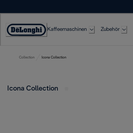
Skip
to
Content
Kaffeemaschinen
Zubehör
Erklärung
zur
Zugänglichkeit
Collection
Icona Collection
Icona Collection