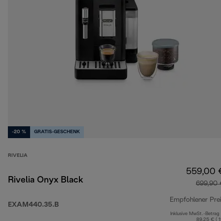
-20 %
GRATIS-GESCHENK
RIVELIA
559,00 
Rivelia Onyx Black
699,90 
Empfohlener Pre
EXAM440.35.B
Inklusive MwSt.-Betrag
89,25 € ( 