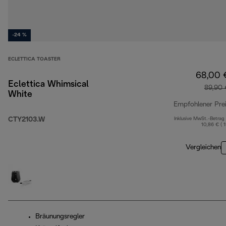
-24 %
ECLETTICA TOASTER
68,00 
Eclettica Whimsical
89,90 
White
Empfohlener Pre
CTY2103.W
Inklusive MwSt.-Betrag
10,86 € ( 
Vergleichen
Bräunungsregler