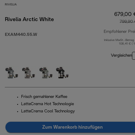
RIVELIA
679,00 
Rivelia Arctic White
799,90 
Empfohlener Pre
EXAM440.55.W
Inklusive MwSt.-Betrag
108,41 € ( 
Vergleichen
Frisch gemahlener Kaffee
LatteCrema Hot Technologie
LatteCrema Cool Technology
Zum Warenkorb hinzufügen