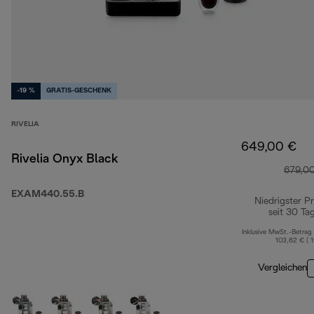
-19 %
GRATIS-GESCHENK
RIVELIA
649,00 €
Rivelia Onyx Black
679,0
EXAM440.55.B
Niedrigster Pr
seit 30 Ta
Inklusive MwSt.-Betrag
103,62 € ( 
Vergleichen