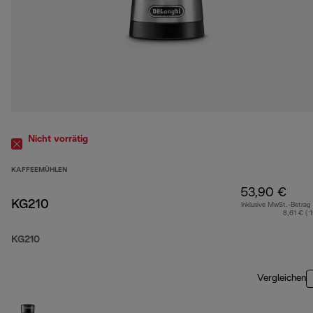
Nicht vorrätig
KAFFEEMÜHLEN
53,90 €
KG210
Inklusive MwSt.-Betrag
8,61 € ( 
KG210
Vergleichen