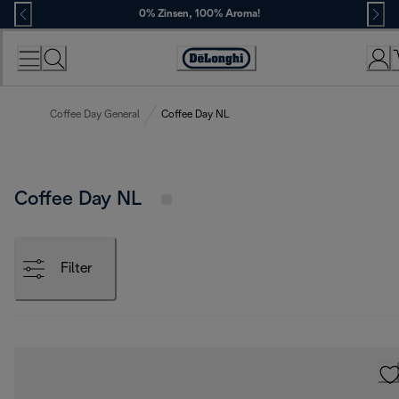
Skip
0% Zinsen, 100% Aroma!
to
Content
Erklärung
zur
Zugänglichkeit
Coffee Day General
Coffee Day NL
Coffee Day NL
Filter