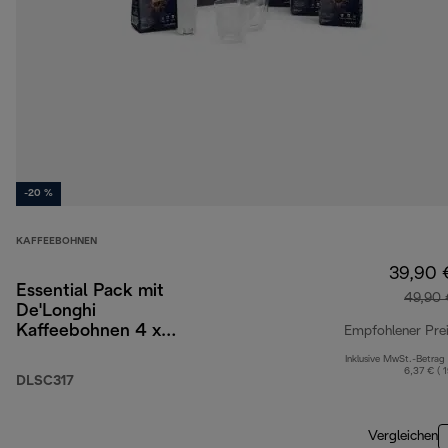
-20 %
KAFFEEBOHNEN
39,90 
Essential Pack mit
49,90 
De'Longhi
Kaffeebohnen 4 x
Empfohlener Pre
250 g, 2 Cappuccino-
Inklusive MwSt.-Betrag
Gläsern und
6,37 € ( 
DLSC317
Wasserfilter
Vergleichen