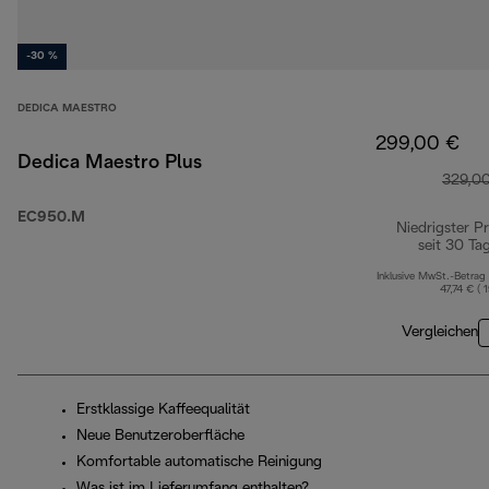
-30 %
DEDICA MAESTRO
299,00 €
Dedica Maestro Plus
329,0
EC950.M
Niedrigster Pr
seit 30 Ta
Inklusive MwSt.-Betrag
47,74 € ( 
Vergleichen
Erstklassige Kaffeequalität
Neue Benutzeroberfläche
Komfortable automatische Reinigung
Was ist im Lieferumfang enthalten?