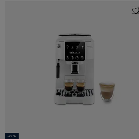
-22 %