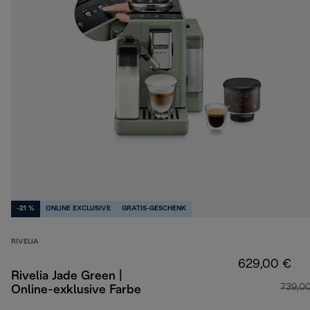
-21 %
ONLINE EXCLUSIVE
GRATIS-GESCHENK
RIVELIA
629,00 €
Rivelia Jade Green |
739,0
Online-exklusive Farbe