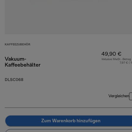
KAFFEEZUBEHÖR
49,90 €
Vakuum-
Inklusive MwSt.-Betrag
7,97 € ( 
Kaffeebehälter
DLSC068
Vergleichen
Zum Warenkorb hinzufügen