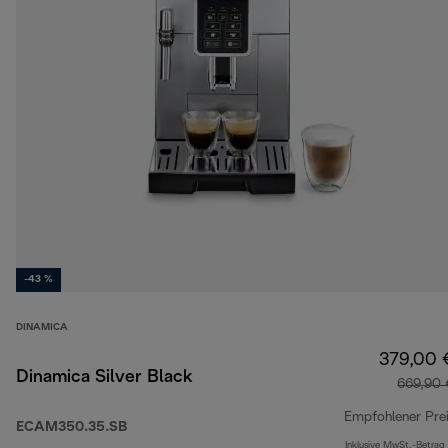
-43 %
DINAMICA
379,00 
Dinamica Silver Black
669,90 
Empfohlener Pre
ECAM350.35.SB
Inklusive MwSt.-Betrag