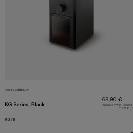
KAFFEEMÜHLEN
68,90 €
KG Series, Black
Inklusive MwSt.-Betrag
11,00 € ( 
KG79