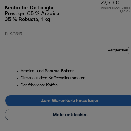
27,90 €
Kimbo for De'Longhi,
Inklusive MwSt.-Betrag
1,83 € (
Prestige, 65 % Arabica
35 % Robusta, 1 kg
DLSC615
Vergleichen
Arabica- und Robusta-Bohnen
Direkt aus dem Kaffeevollautomaten
Der frischeste Kaffee
Zum Warenkorb hinzufügen
Mehr entdecken