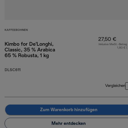
KAFFEEBOHNEN
27,50 €
Kimbo for De'Longhi,
Inklusive MwSt.-Betrag
1,80 € (
Classic, 35 % Arabica
65 % Robusta, 1 kg
DLSC611
Vergleichen
Zum Warenkorb hinzufügen
Mehr entdecken