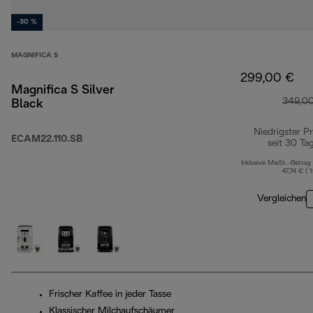
-30 %
MAGNIFICA S
299,00 €
Magnifica S Silver
349,0
Black
Niedrigster Pr
ECAM22.110.SB
seit 30 Ta
Inklusive MwSt.-Betrag
47,74 € ( 
Vergleichen
Frischer Kaffee in jeder Tasse
Klassischer Milchaufschäumer