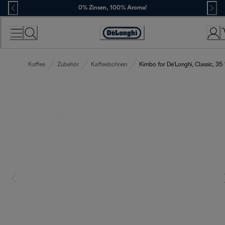
Skip
0% Zinsen, 100% Aroma!
to
Content
Erklärung
zur
Zugänglichkeit
Kaffee
Zubehör
Kaffeebohnen
Kimbo for De'Longhi, Classic, 35