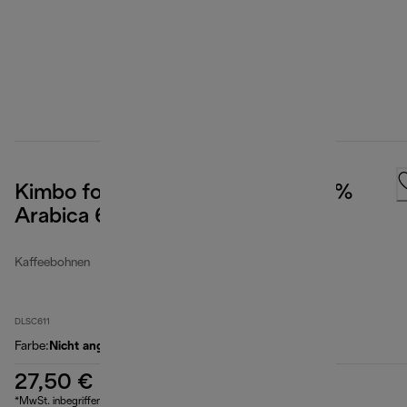
Kimbo for De'Longhi, Classic, 35 %
Arabica 65 % Robusta, 1 kg
Kaffeebohnen
DLSC611
Farbe
:
Nicht angegeben
27,50 €
*MwSt. inbegriffen