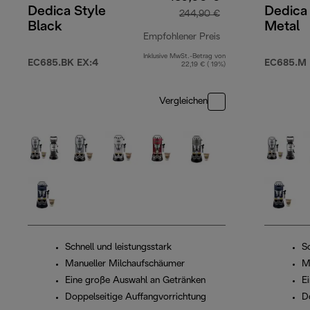
Dedica Style
Dedica 
244,90 €
Black
Metal
Empfohlener Preis
Inklusive MwSt.-Betrag von
Originalpreis 244,
EC685.BK EX:4
EC685.M 
22,19 € ( 19%)
Vergleichen
Schnell und leistungsstark
Sc
Manueller Milchaufschäumer
M
Eine große Auswahl an Getränken
E
Doppelseitige Auffangvorrichtung
D