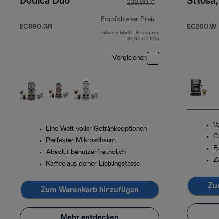
Dedica Duo
Stilosa
299,90 €
Empfohlener Preis
EC890.GR
EC260.W
Inklusive MwSt.-Betrag von
Originalpreis 299,
34,97 € ( 19%)
Vergleichen
1
Eine Welt voller Getränkeoptionen
C
Perfekter Mikroschaum
Ed
Absolut benutzerfreundlich
Z
Kaffee aus deiner Lieblingstasse
Zu
Zum Warenkorb hinzufügen
Mehr entdecken