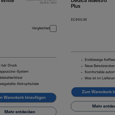
, White
Dedica Maestro
20,74 € ( 19%)
Plus
90 €
EC950.M
Vergleichen
Erstklassige Kaffeeq
5 bar Druck
Neue Benutzerober
appuccino-System
Komfortable autom
elstahlerhitzer
Was ist im Lieferu
weigeteilte Abtropfschale
Zum Warenkorb h
m Warenkorb hinzufügen
Mehr entde
Mehr entdecken