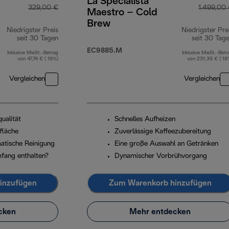
La Specialista
329,00 €
1.499,00
Maestro – Cold
Brew
Niedrigster Preis
Niedrigster Pre
seit 30 Tagen
seit 30 Tag
EC9885.M
Inklusive MwSt.-Betrag
Inklusive MwSt.-Betr
von 47,74 € ( 19%)
von 231,35 € ( 19
Vergleichen
Vergleichen
ualität
Schnelles Aufheizen
fläche
Zuverlässige Kaffeezubereitung
atische Reinigung
Eine große Auswahl an Getränken
mfang enthalten?
Dynamischer Vorbrühvorgang
inzufügen
Zum Warenkorb hinzufügen
cken
Mehr entdecken