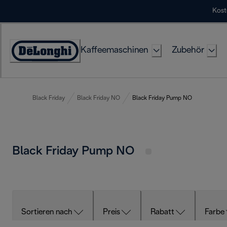
Skip
Kost
to
Content
Kaffeemaschinen
Zubehör
Erklärung
zur
Zugänglichkeit
Black Friday
Black Friday NO
Black Friday Pump NO
Black Friday Pump NO
Sortieren nach
Preis
Rabatt
Farbe