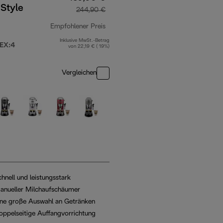
Style
244,90 €
Empfohlener Preis
Inklusive MwSt.-Betrag
90 €
Originalpreis 244,90 €
EX:4
von 22,19 € ( 19%)
Vergleichen
hnell und leistungsstark
anueller Milchaufschäumer
ine große Auswahl an Getränken
oppelseitige Auffangvorrichtung