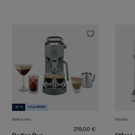
-27 %
COLD BREW
DEDICA DUO
STILOSA
219,00 €