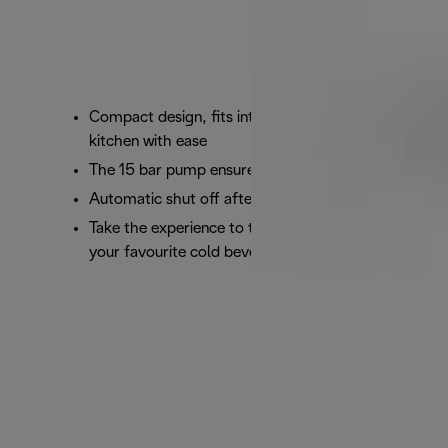
Compact design, fits into any space in your
kitchen with ease
The 15 bar pump ensures perfect results in cup
Automatic shut off after 1 minute
Take the experience to the next level and enjoy
your favourite cold beverages