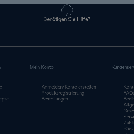
Benötigen Sie Hilfe?
n
Mein Konto
Kundenser
e
Anmelden/Konto erstellen
Kont
Produktregistrierung
FAQ
epte
Bestellungen
Bedi
Allg
Gesc
Serv
Zahl
Rück