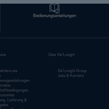
Bedienungsanleitungen
vice
Über De’Longhi
aktiere uns
De’Longhi Group
s
Jobs & Karriere
enungsanleitungen
emeine
häftbedingungen
icecenter
ung, Lieferung &
gabe