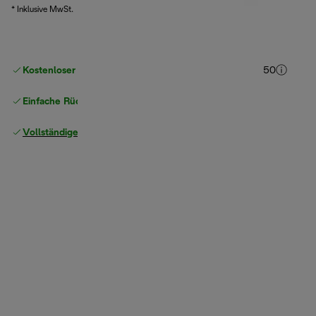
* Inklusive MwSt.
Kostenloser Versand ab einem Einkaufswert
von CHF 50
Einfache Rückgabe
Vollständige Herstellergarantie