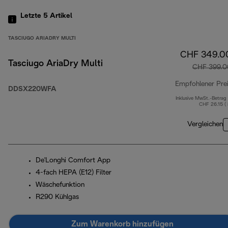
Letzte 5
Artikel
TASCIUGO ARIADRY MULTI
CHF 349.0
Tasciugo AriaDry Multi
CHF 399.0
Empfohlener Pre
DDSX220WFA
Inklusive MwSt.-Betrag
CHF 26.15 (
Vergleichen
De'Longhi Comfort App
4-fach HEPA (E12) Filter
Wäschefunktion
R290 Kühlgas
Zum Warenkorb hinzufügen