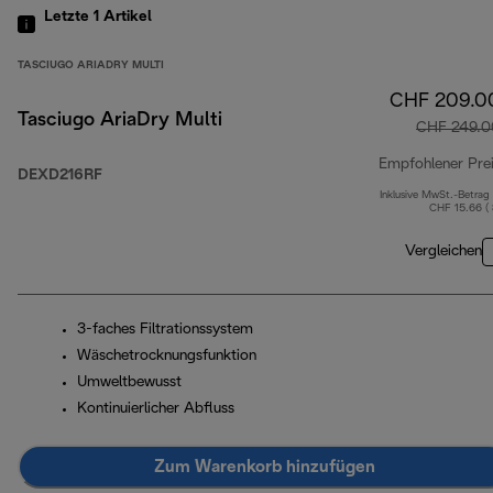
Letzte 1
Artikel
TASCIUGO ARIADRY MULTI
CHF 209.0
Tasciugo AriaDry Multi
CHF 249.0
Empfohlener Pre
DEXD216RF
Inklusive MwSt.-Betrag
CHF 15.66 (
Vergleichen
3-faches Filtrationssystem
Wäschetrocknungsfunktion
Umweltbewusst
Kontinuierlicher Abfluss
Zum Warenkorb hinzufügen