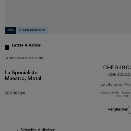
-14%
GRATIS-GESCHENK
Letzte 4
Artikel
LA SPECIALISTA MAESTRO
CHF 949.0
La Specialista
CHF 1'099.0
Maestro, Metal
Empfohlener Pre
EC9885.M
Inklusive MwSt.-Betrag
CHF 71.11 (
Vergleichen
Schnelles Aufheizen