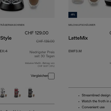
-8%
BTRÄGERMASCHINEN
MILCHAUFSCHÄUMER
CHF 129.00
Style
LatteMix
CHF 139.00
EX:4
EMF3.M
Niedrigster Preis
seit 30 Tagen
Inklusive MwSt.-Betrag von
I
CHF 9.67 ( 8%)
 249.00
Vergleichen
Streamlined design
Watch the froth in 
Convenient use