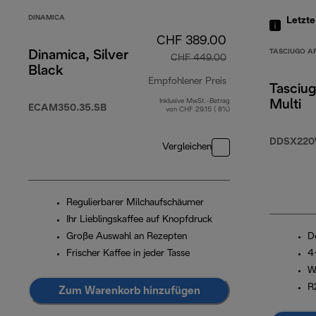
DINAMICA
Letzt
CHF 389.00
TASCIUGO A
Dinamica, Silver
CHF 449.00
Black
Empfohlener Preis
Tasciug
Inklusive MwSt.-Betrag
Multi
Originalpreis CHF
ECAM350.35.SB
von CHF 29.15 ( 8%)
DDSX22
Vergleichen
Regulierbarer Milchaufschäumer
Ihr Lieblingskaffee auf Knopfdruck
Große Auswahl an Rezepten
D
Frischer Kaffee in jeder Tasse
4
W
R
Zum Warenkorb hinzufügen