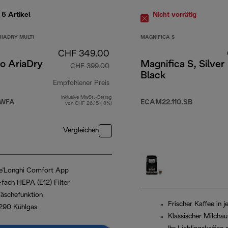
e 5
Artikel
Nicht vorrätig
RIADRY MULTI
MAGNIFICA S
CHF 349.00
o AriaDry
Magnifica S, Silver
CHF 399.00
Black
 449.00
Empfohlener Preis
Inklusive MwSt.-Betrag
Originalpreis CHF 399.00
0WFA
ECAM22.110.SB
von CHF 26.15 ( 8%)
Vergleichen
e'Longhi Comfort App
-fach HEPA (E12) Filter
äschefunktion
Frischer Kaffee in j
290 Kühlgas
Klassischer Milcha