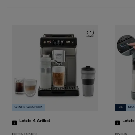
GRATIS-GESCHENK
-3%
GRA
Letzte 4
Artikel
Letzte
ELETTA EXPLORE
RIVELIA