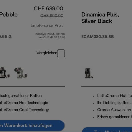
CHF 639.00
 Pebble
Dinamica Plus,
CHF 659.00
Silver Black
Empfohlener Preis
Inklusive MwSt.-Betrag
Originalpreis CHF 659.00
.55.G
ECAM380.85.SB
von CHF 47.88 ( 8%)
Vergleichen
risch gemahlener Kaffee
LatteCrema Hot Te
atteCrema Hot Technologie
Ihr Lieblingskaffee
atteCrema Cool Technology
Grosse Auswahl an
Frisch gemahlener 
m Warenkorb hinzufügen