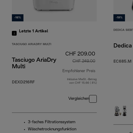
-16%
-19%
DEDICA SIE
Letzte 1
Artikel
TASCIUGO ARIADRY MULTI
Dedica 
CHF 209.00
Tasciugo AriaDry
CHF 249.00
EC685.M 
Multi
Empfohlener Preis
Inklusive MwSt.-Betrag
Originalpreis CHF
DEXD216RF
von CHF 15.66 ( 8%)
Vergleichen
3-faches Filtrationssystem
Wäschetrocknungsfunktion