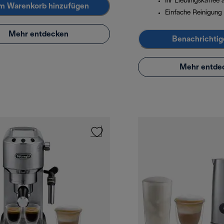
Ihr Lieblingskaffee
m Warenkorb hinzufügen
Einfache Reinigung
Mehr entdecken
Benachrichtig
Mehr entde