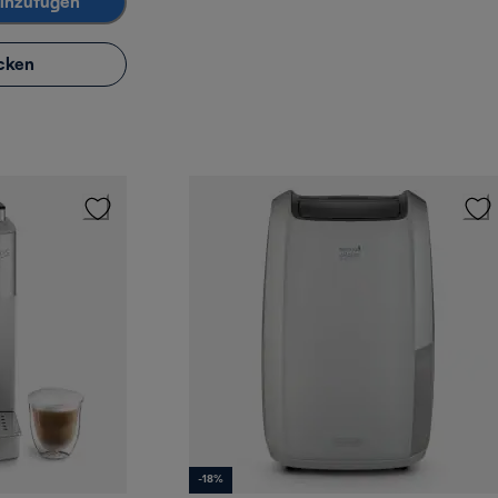
inzufügen
cken
-18%