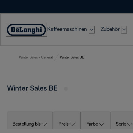
Skip
to
Content
Kaffeemaschinen
Zubehör
Erklärung
zur
Zugänglichkeit
Winter Sales - General
Winter Sales BE
Winter Sales BE
Bestellung bis
Preis
Farbe
Serie