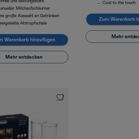
hnell und leistungsstark
Cool to the touch
anueller Milchaufschäumer
ine große Auswahl an Getränken
Zum Warenkorb h
weigeteilte Abtropfschale
Mehr entde
m Warenkorb hinzufügen
Mehr entdecken