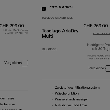
Letzte 4
Artikel
TASCIUGO ARIADRY MULTI
CHF 299.00
CHF 269.00
Tasciugo AriaDry
Inklusive MwSt.-Betrag
von CHF 22.40 ( 8%)
CHF 299.
Multi
Niedrigster Pre
seit 30 Tag
DDSX225
Inklusive MwSt.-Betr
von CHF 20.16 ( 8
Vergleichen
Vergleichen
Zweistufiges Filtrationssystem
Wäschefunktion
eder Tasse
Wasserstandsanzeiger
ufschäumer
Natürliches R290 Gas