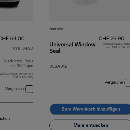
ZUBEHÖR
CHF 64.00
CHF 29.90
Universal Window
Inklusive MwSt.-Betr
von CHF 2.24 ( 8
CHF 64.90
Seal
Niedrigster Preis
seit 30 Tagen
DLSA012
nklusive MwSt.-Betrag von
CHF 4.80 ( 8%)
Vergleichen
Vergleichen
Zum Warenkorb hinzufügen
action
Mehr entdecken