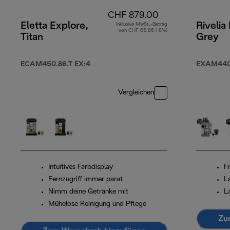
CHF 879.00
Eletta Explore,
Rivelia
Inklusive MwSt.-Betrag
von CHF 65.86 ( 8%)
Titan
Grey
ECAM450.86.T EX:4
EXAM440
Vergleichen
Intuitives Farbdisplay
F
Fernzugriff immer parat
L
Nimm deine Getränke mit
L
Mühelose Reinigung und Pflege
Zu