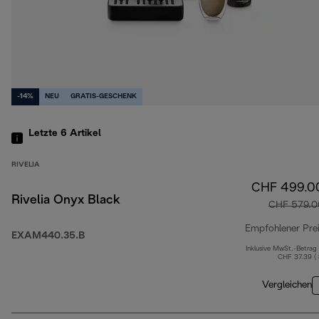
-14%
NEU
GRATIS-GESCHENK
Letzte 6
Artikel
RIVELIA
CHF 499.0
Rivelia Onyx Black
CHF 579.0
Empfohlener Pre
EXAM440.35.B
Inklusive MwSt.-Betrag
CHF 37.39 (
Vergleichen