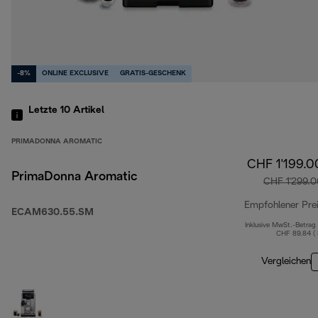
-8%
ONLINE EXCLUSIVE
GRATIS-GESCHENK
Letzte 10
Artikel
PRIMADONNA AROMATIC
CHF 1'199.0
PrimaDonna Aromatic
CHF 1'299.0
Empfohlener Pre
ECAM630.55.SM
Inklusive MwSt.-Betrag
CHF 89.84 (
Vergleichen