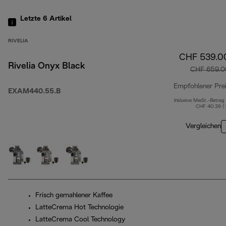
Letzte 6
Artikel
RIVELIA
CHF 539.0
Rivelia Onyx Black
CHF 659.0
Empfohlener Pre
EXAM440.55.B
Inklusive MwSt.-Betrag
CHF 40.39 (
Vergleichen
Frisch gemahlener Kaffee
LatteCrema Hot Technologie
LatteCrema Cool Technology