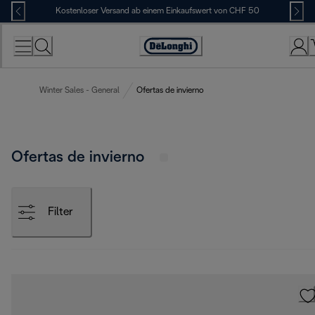
Skip
Kostenloser Versand ab einem Einkaufswert von CHF 50
to
Content
Erklärung
zur
Zugänglichkeit
Winter Sales - General
Ofertas de invierno
Ofertas de invierno
Filter