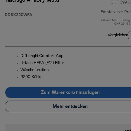
Tasciugo AriaDry Multi
CHF 399.0
Empfohlener Pre
DDSX220WFA
Inklusive MwSt.-Betrag
CHF 26.15 (
Vergleichen
De'Longhi Comfort App
4-fach HEPA (E12) Filter
Wäschefunktion
R290 Kühlgas
Zum Warenkorb hinzufügen
Mehr entdecken