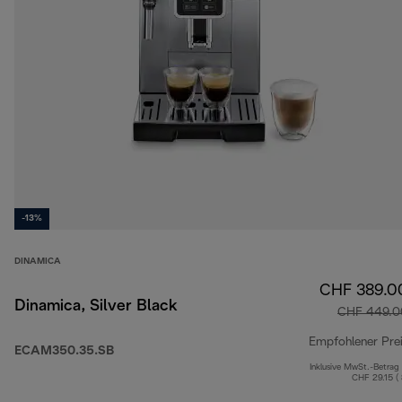
-13%
DINAMICA
CHF 389.0
Dinamica, Silver Black
CHF 449.0
Empfohlener Pre
ECAM350.35.SB
Inklusive MwSt.-Betrag
CHF 29.15 (