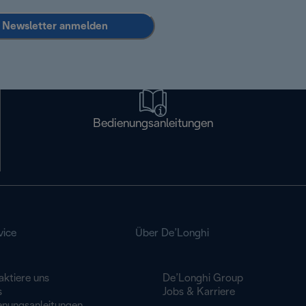
Newsletter anmelden
Bedienungsanleitungen
vice
Über De’Longhi
aktiere uns
De’Longhi Group
s
Jobs & Karriere
enungsanleitungen