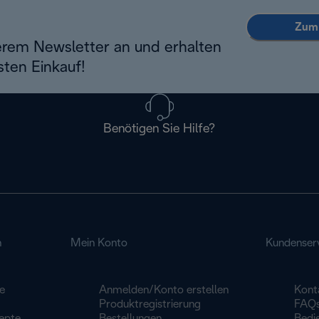
Zum 
erem Newsletter an und erhalten
sten Einkauf!
Benötigen Sie Hilfe?
n
Mein Konto
Kundenser
e
Anmelden/Konto erstellen
Kont
Produktregistrierung
FAQ
epte
Bestellungen
Bedi