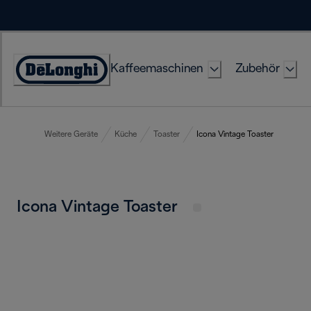
Skip
to
Content
Kaffeemaschinen
Zubehör
Erklärung
zur
Zugänglichkeit
Weitere Geräte
Küche
Toaster
Icona Vintage Toaster
Icona Vintage Toaster