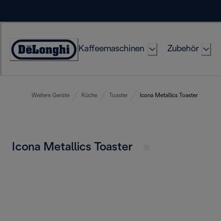
Skip
to
Content
Kaffeemaschinen
Zubehör
Erklärung
zur
Zugänglichkeit
Weitere Geräte
Küche
Toaster
Icona Metallics Toaster
Icona Metallics Toaster