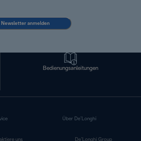
Newsletter anmelden
Bedienungsanleitungen
vice
Über De’Longhi
aktiere uns
De’Longhi Group