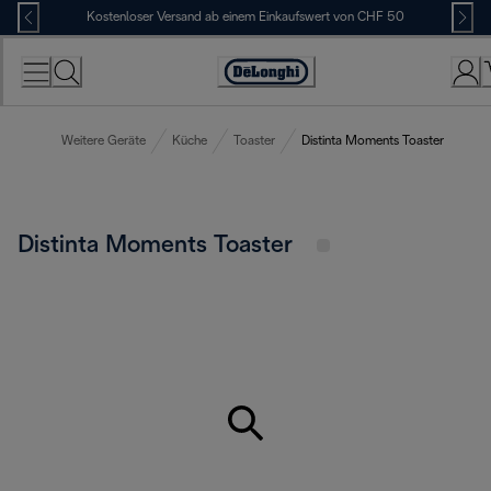
Skip
Kostenloser Versand ab einem Einkaufswert von CHF 50
to
Content
Erklärung
zur
Zugänglichkeit
Weitere Geräte
Küche
Toaster
Distinta Moments Toaster
Distinta Moments Toaster