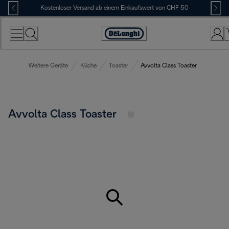
Skip
Kostenloser Versand ab einem Einkaufswert von CHF 50
to
Content
Erklärung
zur
Zugänglichkeit
Weitere Geräte
Küche
Toaster
Avvolta Class Toaster
Avvolta Class Toaster