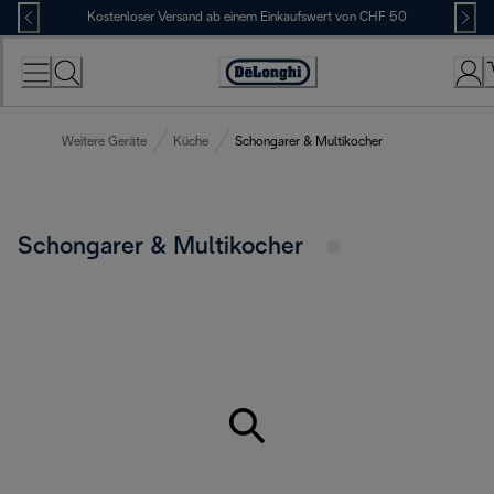
Skip
Kostenloser Versand ab einem Einkaufswert von CHF 50
to
Content
Erklärung
zur
Zugänglichkeit
Weitere Geräte
Küche
Schongarer & Multikocher
Schongarer & Multikocher