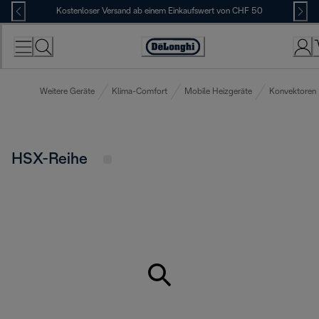
Skip
Kostenloser Versand ab einem Einkaufswert von CHF 50
to
Content
Erklärung
zur
Zugänglichkeit
Weitere Geräte
Klima-Comfort
Mobile Heizgeräte
Konvektoren
HSX-Reihe