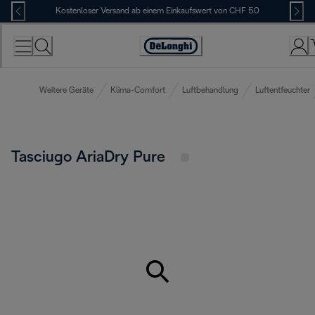
Skip
Kostenloser Versand ab einem Einkaufswert von CHF 50
to
Content
Erklärung
zur
Zugänglichkeit
Weitere Geräte
Klima-Comfort
Luftbehandlung
Luftentfeuchter
Tasciugo AriaDry Pure