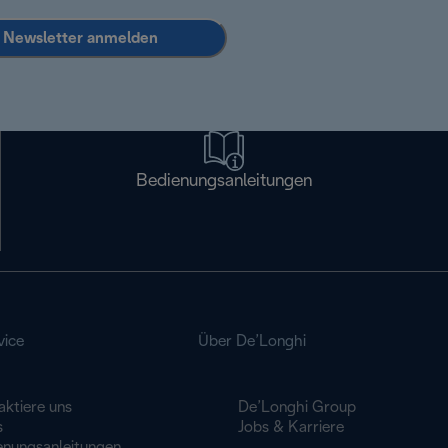
Newsletter anmelden
Bedienungsanleitungen
vice
Über De’Longhi
aktiere uns
De’Longhi Group
s
Jobs & Karriere
enungsanleitungen