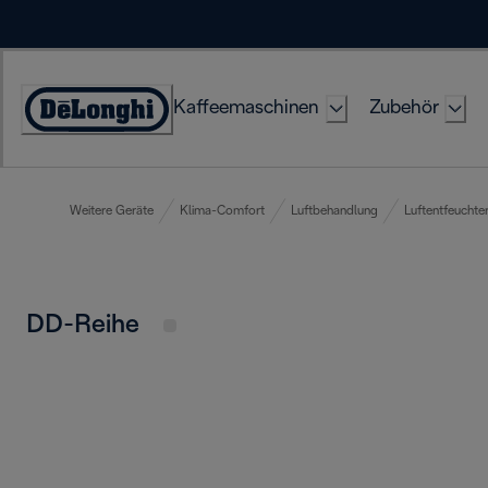
Skip
to
Content
Kaffeemaschinen
Zubehör
Erklärung
zur
Zugänglichkeit
Weitere Geräte
Klima-Comfort
Luftbehandlung
Luftentfeuchte
DD-Reihe