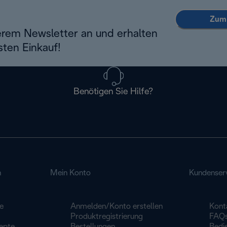
Zum 
erem Newsletter an und erhalten
sten Einkauf!
Benötigen Sie Hilfe?
n
Mein Konto
Kundenser
e
Anmelden/Konto erstellen
Kont
Produktregistrierung
FAQ
epte
Bestellungen
Bedi