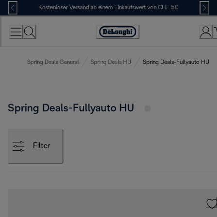
Skip
Kostenloser Versand ab einem Einkaufswert von CHF 50
to
Content
Erklärung
zur
Zugänglichkeit
Spring Deals General
Spring Deals HU
Spring Deals-Fullyauto HU
Spring Deals-Fullyauto HU
Filter