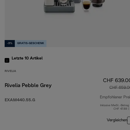
-3%
GRATIS-GESCHENK
Letzte 10
Artikel
RIVELIA
CHF 639.0
Rivelia Pebble Grey
CHF 659.0
Empfohlener Pre
EXAM440.55.G
Inklusive MwSt.-Betrag
CHF 47.88 (
Vergleichen