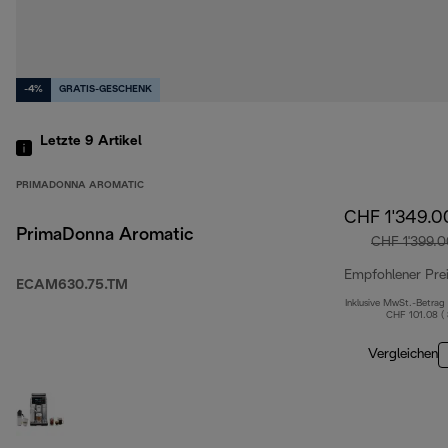
-4%
GRATIS-GESCHENK
Letzte 9
Artikel
PRIMADONNA AROMATIC
CHF 1'349.0
PrimaDonna Aromatic
CHF 1'399.0
Empfohlener Pre
ECAM630.75.TM
Inklusive MwSt.-Betrag
CHF 101.08 (
Vergleichen