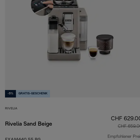
-5%
GRATIS-GESCHENK
RIVELIA
CHF 629.0
Rivelia Sand Beige
CHF 659.0
Empfohlener Pre
EXAM440.55.BG