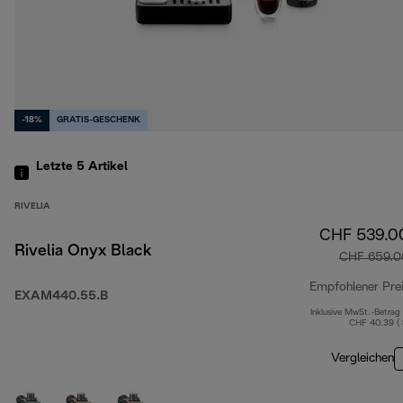
-18%
GRATIS-GESCHENK
Letzte 5
Artikel
RIVELIA
CHF 539.0
Rivelia Onyx Black
CHF 659.0
Empfohlener Pre
EXAM440.55.B
Inklusive MwSt.-Betrag
CHF 40.39 (
Vergleichen