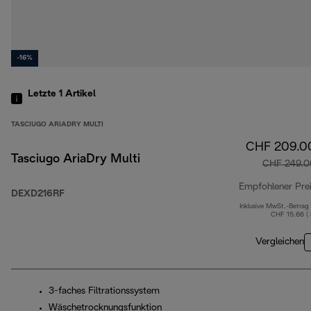
-16%
Letzte 1
Artikel
TASCIUGO ARIADRY MULTI
CHF 209.0
Tasciugo AriaDry Multi
CHF 249.0
Empfohlener Pre
DEXD216RF
Inklusive MwSt.-Betrag
CHF 15.66 (
Vergleichen
3-faches Filtrationssystem
Wäschetrocknungsfunktion